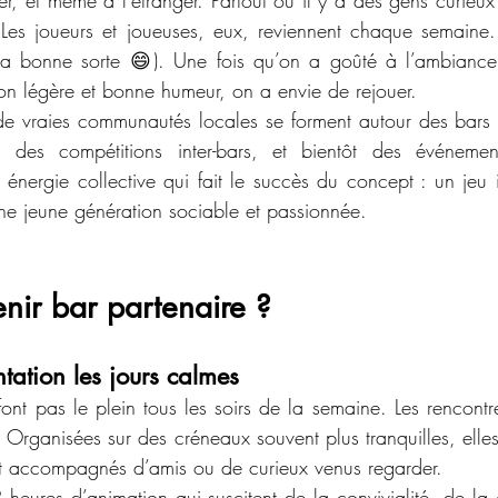
, et même à l’étranger. Partout où il y a des gens curieux e
Les joueurs et joueuses, eux, reviennent chaque semaine. 
la bonne sorte 😄). Une fois qu’on a goûté à l’ambiance 
ion légère et bonne humeur, on a envie de rejouer. 
de vraies communautés locales se forment autour des bars p
s, des compétitions inter-bars, et bientôt des événemen
 énergie collective qui fait le succès du concept : un jeu i
ne jeune génération sociable et passionnée.
nir bar partenaire ?
ntation les jours calmes
font pas le plein tous les soirs de la semaine. Les rencontr
. Organisées sur des créneaux souvent plus tranquilles, elles 
nt accompagnés d’amis ou de curieux venus regarder.
2 heures d’animation qui suscitent de la convivialité, de la