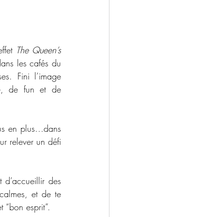
ffet 
The Queen’s 
dans les cafés du 
s. Fini l’image 
, de fun et de 
lus en plus…dans 
 relever un défi 
d’accueillir des 
calmes, et de te 
t “bon esprit”.