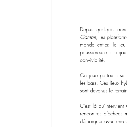
Depuis quelques années
Gambit
, les platefor
monde entier, le jeu
poussiéreuse : aujo
convivialité.
On joue partout : sur
les bars. Ces lieux hy
sont devenus le terrai
C’est là qu’intervient
rencontres d’échecs m
démarquer avec une ani