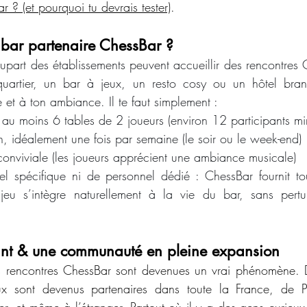
 ? (et pourquoi tu devrais tester)
.
 bar partenaire ChessBar ?
lupart des établissements peuvent accueillir des rencontres 
uartier, un bar à jeux, un resto cosy ou un hôtel bran
 et à ton ambiance. Il te faut simplement :
 au moins 6 tables de 2 joueurs (environ 12 participants m
, idéalement une fois par semaine (le soir ou le week-end)
onviviale (les joueurs apprécient une ambiance musicale)
l spécifique ni de personnel dédié : ChessBar fournit tou
jeu s’intègre naturellement à la vie du bar, sans pertur
ant & une communauté en pleine expansion
s rencontres ChessBar sont devenues un vrai phénomène. De
eux sont devenus partenaires dans toute la France, de P