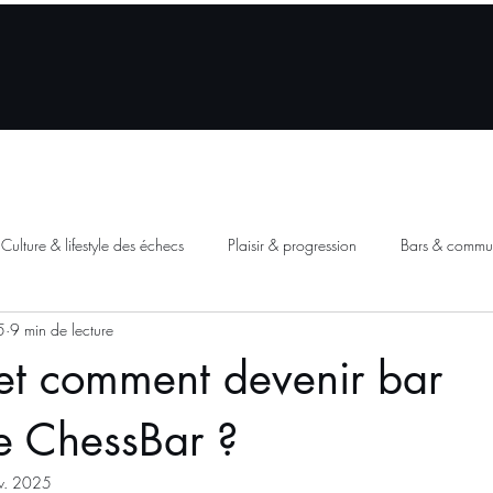
mment ça marche
À propos
Pour les établissements
Bou
Culture & lifestyle des échecs
Plaisir & progression
Bars & commu
5
9 min de lecture
et comment devenir bar
e ChessBar ?
v. 2025