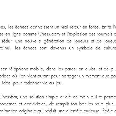
, les échecs connaissent un vrai retour en force. Entre l’e
mes en ligne comme 
Chess.com
 et l’explosion des tournois 
 séduit une nouvelle génération de joueurs et de joueuse
urd’hui, les échecs sont devenus un symbole de culture
 son téléphone mobile, dans les parcs, en clubs, et de p
brides où l’on vient autant pour partager un moment que pour
n idéal pour redonner vie au jeu.
 ChessBar, une solution simple et clé en main qui te permet 
odernes et conviviales, de remplir ton bar les soirs plus 
mation originale qui séduit une clientèle curieuse, fidèle e