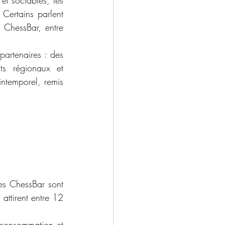
t sociables, les 
Certains parlent 
ChessBar, entre 
artenaires : des 
ts régionaux et 
ntemporel, remis 
es ChessBar sont 
attirent entre 12 
 consommation et 