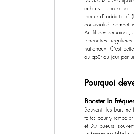
Bordeaux à Montpellier
échecs prennent vie. 
même d’“addiction” (
convivialité, compétit
Au fil des semaines, 
rencontres régulière
nationaux. C’est cette
au goût du jour par u
Pourquoi deve
Booster la fréque
Souvent, les bars ne 
faites pour y remédier
et 30 joueurs, souve
Le format est idéal : 