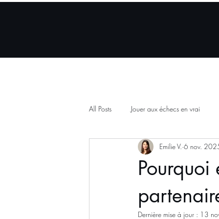
Accueil
Appli mobile
Co
All Posts
Jouer aux échecs en vrai
Emilie V.
6 nov. 202
Pourquoi 
partenair
Dernière mise à jour :
13 no