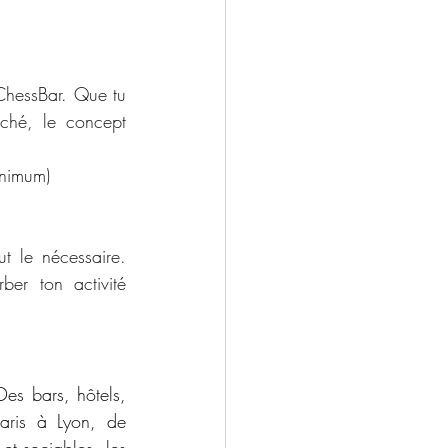
ChessBar. Que tu 
ché, le concept 
inimum)
t le nécessaire. 
ber ton activité 
s bars, hôtels, 
aris à Lyon, de 