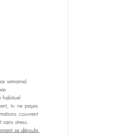
par semaine)
pas
e habituel
ent, tu ne payes 
mations couvrent 
 sans stress.
ment se déroule 