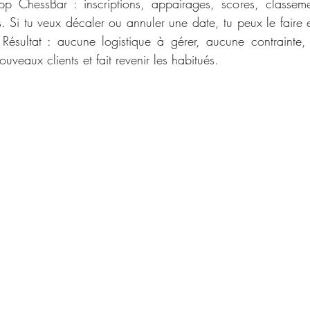
app ChessBar : inscriptions, appairages, scores, classe
. Si tu veux décaler ou annuler une date, tu peux le faire e
ésultat : aucune logistique à gérer, aucune contrainte, j
uveaux clients et fait revenir les habitués.