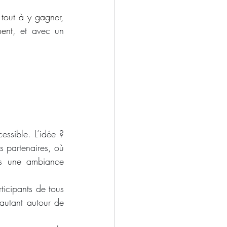
tout à y gagner, 
ent, 
et avec un 
ssible. L’idée ? 
 partenaires, où 
ns une ambiance 
icipants de tous 
autant autour de 