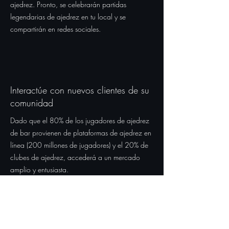
ajedrez. Pronto, se celebrarán partidas
legendarias de ajedrez en tu local y se
compartirán en redes sociales.
Interactúe con nuevos clientes de su
comunidad
Dado que el 80% de los jugadores de ajedrez
de bar provienen de plataformas de ajedrez en
línea (200 millones de jugadores) y el 20% de
clubes de ajedrez, accederá a un mercado
amplio y entusiasta.
Los eventos de ajedrez fomentan un sentido de
comunidad y pertenencia entre los jugadores.