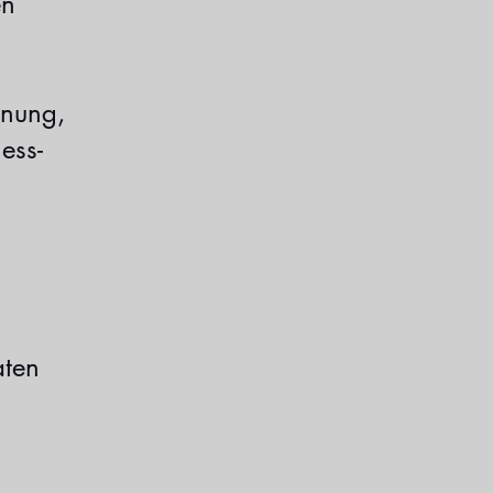
en
inung,
ess-
aten