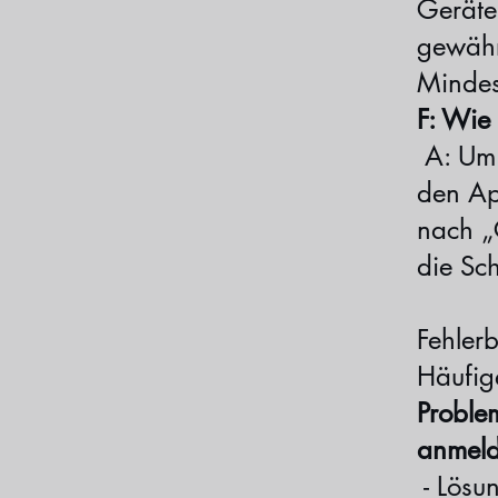
Geräte
gewährl
Mindes
F: Wie
A: Um 
den Ap
nach „
die Sch
Fehler
Häufig
Proble
anmeld
- Lösun