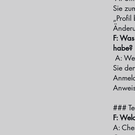
Sie zum
„Profil
Änderu
F: Was
habe?
A: Wen
Sie de
Anmelde
Anweis
### Te
F: Wel
A: Che