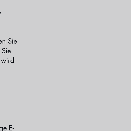
e
en Sie
 Sie
 wird
ge E-