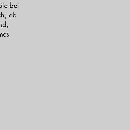
Sie bei
ch, ob
nd,
hmes