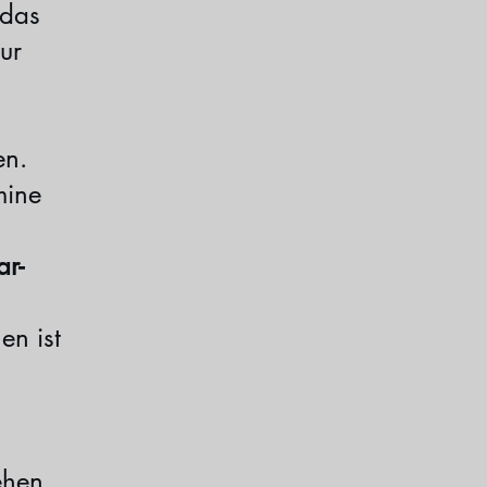
 das
ur
en.
mine
ar-
en ist
ehen