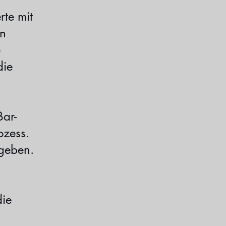
rte mit
en
e
die
Bar-
ozess.
ngeben.
die