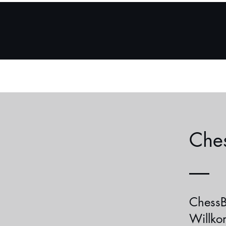
Home
Mobile App
W
Che
ChessB
Willko