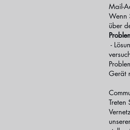
Mail-A
Wenn S
über d
Problem
- Lösu
versuc
Problem
Gerät 
Commun
Treten
Vernet
unsere