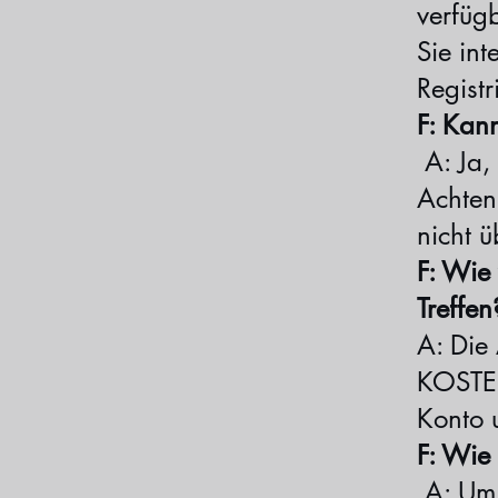
verfüg
Sie int
Registr
F: Kan
A: Ja,
Achten 
nicht 
F: Wie
Treffen
A: Die
KOSTE
Konto u
F: Wie 
A: Um I