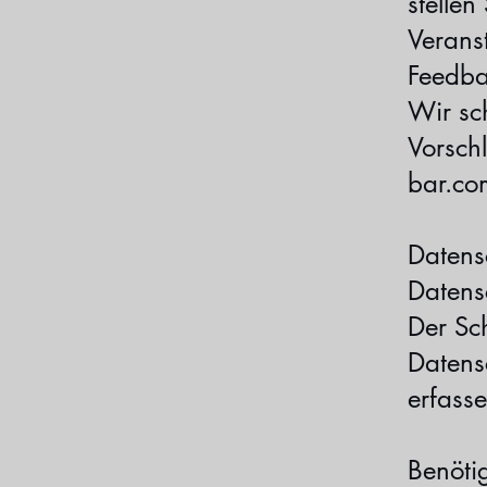
stellen
Verans
Feedba
Wir sc
Vorsch
bar.co
Datens
Datens
Der Sch
Datens
erfass
Benötig