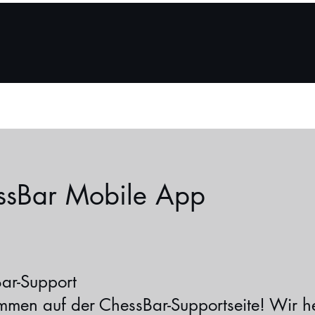
ie es funktioniert
Über Uns
ChessBar für Hosts
Sto
ssBar Mobile App
ar-Support
mmen auf der ChessBar-Supportseite! Wir h