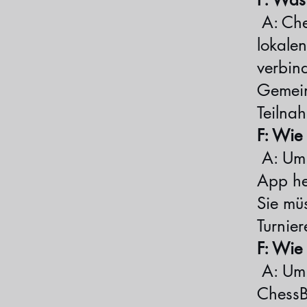
A: Ches
lokale
verbin
Gemein
Teilnah
F: Wie 
A: Um 
App he
Sie mü
Turnier
F: Wie 
A: Um 
ChessB