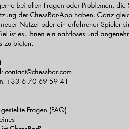
gerne bei allen Fragen oder Problemen, die 
tzung der ChessBar-App haben. Ganz glei
 neuer Nutzer oder ein erfahrener Spieler si
Ziel ist es, Ihnen ein nahtloses und angene
s zu bieten.
t
l
:
contact@chessbar.com
n
: +33 6 70 69 59 41
 gestellte Fragen (FAQ)
eines
 ist ChessBar?