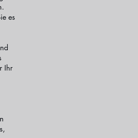
n.
ie es
und
s
r Ihr
in
s,